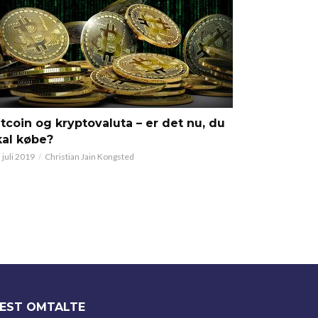
itcoin og kryptovaluta – er det nu, du
kal købe?
 juli 2019
Christian Jain Kongsted
EST OMTALTE