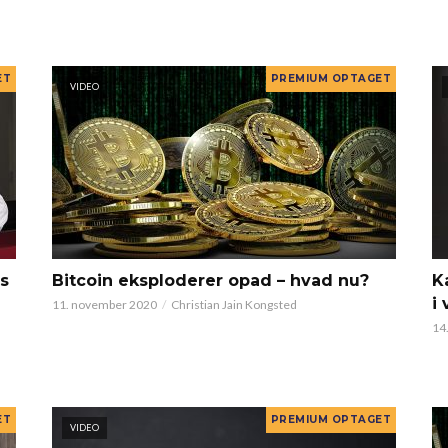
VIDEO
as
Bitcoin eksploderer opad – hvad nu?
K
i
11. november 2020
Christian Jain Kongsted
14
VIDEO