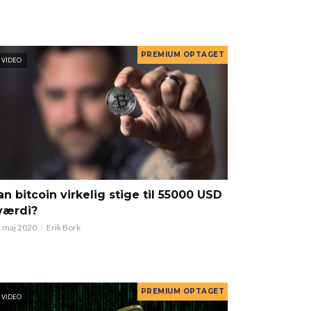
VIDEO
an bitcoin virkelig stige til 55000 USD
 værdi?
. maj 2020
Erik Bork
VIDEO