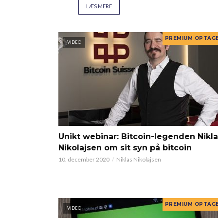
LÆS MERE
VIDEO
Unikt webinar: Bitcoin-legenden Nikl
Nikolajsen om sit syn på bitcoin
10. december 2020
Niklas Nikolajsen
VIDEO