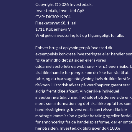
Copyright ©
2026 Invested.dk.
Invested.dk, Invested ApS
CVR: DK30919904
Flæsketorvet 68, 1. sal
1711 København V
Vi vil gøre investering let og tilgængeligt for alle.
Enhver brug af oplysninger på invested.dk -
eksempelvis konkrete investeringer eller handler so
følge af indholdet på siden eller i vores
uddannelsesforløb og webinarer - er på egen risiko. 
skal ikke handle for penge, som du ikke har råd til at
tabe, og du bør søge rådgivning, hvis du ikke forstår
risikoen. Historisk afkast på værdipapirer garanterer
aldrig fremtidige afkast. Vi yder ikke individuel
investeringsrådgivning. Indholdet på denne side er 
ment som information, og det skal ikke opfattes som
handelsrådgivning. Invested.dk kan i visse tilfælde
modtage kommission og/eller betaling og/eller fordel
for annoncering fra de handelsplatforme, der er omta
her på siden. Invested.dk tilstræber dog 100%