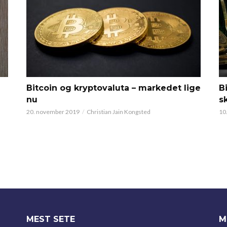
Bitcoin og kryptovaluta – markedet lige
B
nu
s
20. november 2019
Christian Jain Kongsted
10.
MEST SETE
M