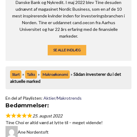
Danske Bank og Nykredit. I maj 2022 blev Tine desuden
udnævnt af magasinet Nordic Business, som en af de 10
mest inspirerende kvinder inden for investeringsbranchen i
Norden. Tine er uddannet cand.oecon fra Aarhus
Universitet og har 22 års erfaring med de finansielle
markeder.
SE ALLE INDLÆG
»
»
»
Sådan investerer du i det
Start
Talks
Makroøkonomi
aktuelle marked
En del af Playlisten:
Aktier/Makrotrends
Bedømmelser:
25. august 2022
Tine Choi er altid værd at lytte til – meget vidende!
Ane Nordentoft