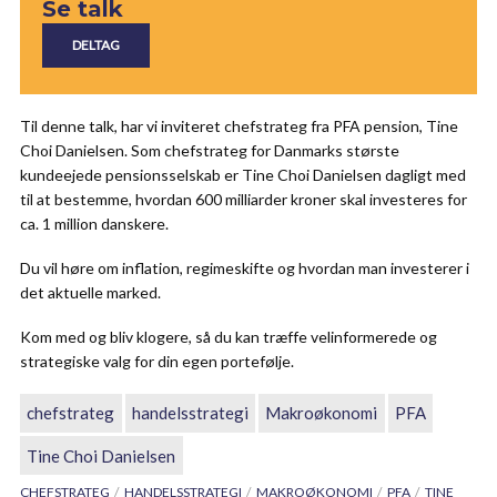
Se talk
Til denne talk, har vi inviteret chefstrateg fra PFA pension, Tine
Choi Danielsen. Som chefstrateg for Danmarks største
kundeejede pensionsselskab er Tine Choi Danielsen dagligt med
til at bestemme, hvordan 600 milliarder kroner skal investeres for
ca. 1 million danskere.
Du vil høre om inflation, regimeskifte og hvordan man investerer i
det aktuelle marked.
Kom med og bliv klogere, så du kan træffe velinformerede og
strategiske valg for din egen portefølje.
chefstrateg
handelsstrategi
Makroøkonomi
PFA
Tine Choi Danielsen
CHEFSTRATEG
HANDELSSTRATEGI
MAKROØKONOMI
PFA
TINE