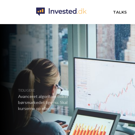
TALKS
TIDLIGERE
Avanceret algoritme tolker
børsmarkedet lige nu. Skal
kurserne op eller ned?