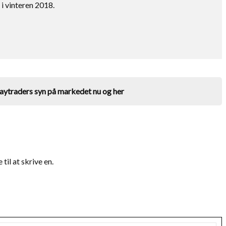
i vinteren 2018.
aytraders syn på markedet nu og her
il at skrive en.