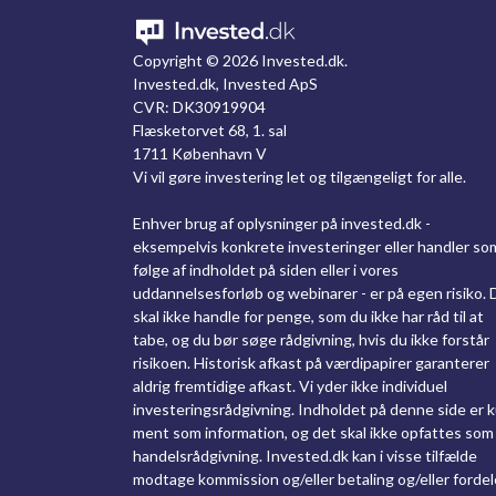
Copyright ©
2026 Invested.dk.
Invested.dk, Invested ApS
CVR: DK30919904
Flæsketorvet 68, 1. sal
1711 København V
Vi vil gøre investering let og tilgængeligt for alle.
Enhver brug af oplysninger på invested.dk -
eksempelvis konkrete investeringer eller handler so
følge af indholdet på siden eller i vores
uddannelsesforløb og webinarer - er på egen risiko. 
skal ikke handle for penge, som du ikke har råd til at
tabe, og du bør søge rådgivning, hvis du ikke forstår
risikoen. Historisk afkast på værdipapirer garanterer
aldrig fremtidige afkast. Vi yder ikke individuel
investeringsrådgivning. Indholdet på denne side er 
ment som information, og det skal ikke opfattes som
handelsrådgivning. Invested.dk kan i visse tilfælde
modtage kommission og/eller betaling og/eller fordel