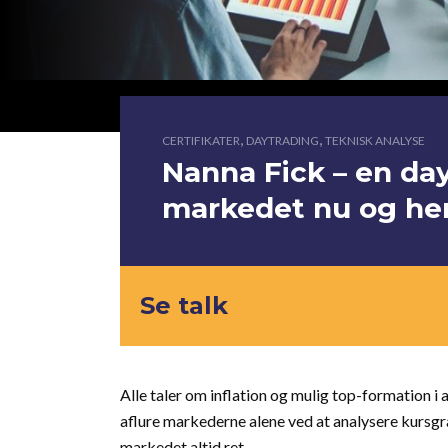
,
,
CERTIFIKATER
DAYTRADING
TEKNISK ANALYSE
Nanna Fick – en da
markedet nu og he
Se talk
Alle taler om inflation og mulig top-formation i 
aflure markederne alene ved at analysere kursgra
markedet altid ret.