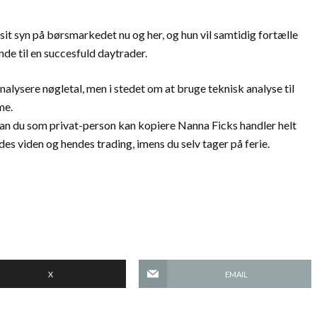
sit syn på børsmarkedet nu og her, og hun vil samtidig fortælle
nde til en succesfuld daytrader.
lysere nøgletal, men i stedet om at bruge teknisk analyse til
me.
ordan du som privat-person kan kopiere Nanna Ficks handler helt
s viden og hendes trading, imens du selv tager på ferie.
X
EMAIL