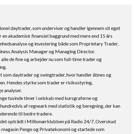
ionel daytrader, som underviser og handler igennem sit eget
r en akademisk finansiel baggrund med mere end 15 års
omhedsanalyse og investering både som Proprietary Trader,
siness Analysis Manager og Managing Director.
lle de fine og arbejder nu som full-time trader og
ing.
t som daytrader og swingtrader, hvor handler åbnes og
en. Hendes styrke som trader er risikostyring,
e analyser.
nge tusinde timer i selskab med kursgraferne og
hundredvis af regneark med statistik og beregning, der kan
derende til bedre tradere.
ndet optrådt i Millionærklubben på Radio 24/7, Overskud
s magasin Penge og Privatøkonomi og startede som