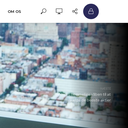
OM OS
NÆSTE
Vores hemmelige våben til at
vælge de bedste aktier