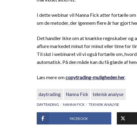
I dette webinar vil Nanna Fick atter fortælle om 
om de metoder, der igennem flere år har gjort he
Det handler ikke om at knække regnskaber og ana
aflure markedet minut for minut eller time for ti
Til slut i webinaret vil vi også fortælle om, hv
automatisk. På den måde kan du få glæde af hende
Læs mere om
copytrading-muligheden her
.
daytrading
Nanna Fick
teknisk analyse
DAYTRADING
NANNA FICK
TEKNISK ANALYSE
FACEBOOK