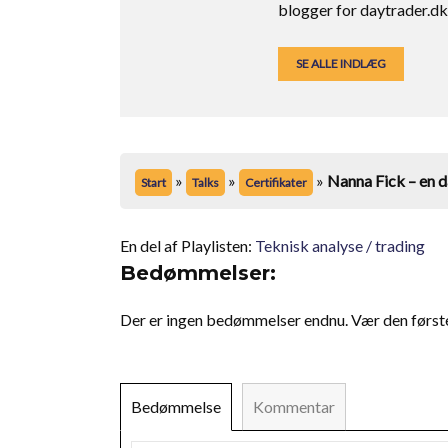
blogger for daytrader.dk 
SE ALLE INDLÆG
»
»
»
Nanna Fick – en d
Start
Talks
Certifikater
En del af Playlisten:
Teknisk analyse / trading
Bedømmelser:
Der er ingen bedømmelser endnu. Vær den første t
Bedømmelse
Kommentar