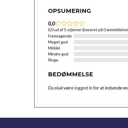
OPSUMERING
0,0
0,0 ud af 5 stjerner (baseret på 0 anmeldelser
Fremragende
Meget god
Middel
Mindre god
Ringe
BEDØMMELSE
Du skal være
logged in
for at indsende e