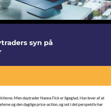
ytraders syn på
r
aktierne. Men daytrader Nanna Fick er ligeglad. Hun lever af at
ferne og den daglige price-action, og set i det perspektiv har