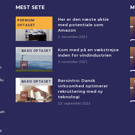
MEST SETE
M
Her er den næste aktie
med potentiale som
Amazon
2. december 2021
Kom med på en vækstrejse
inden for vindindustrien
9. november 2021
m
Du
Børsintro: Dansk
virksomhed optimerer
rekruttering med ny
teknologi
23. september 2021
kun
e