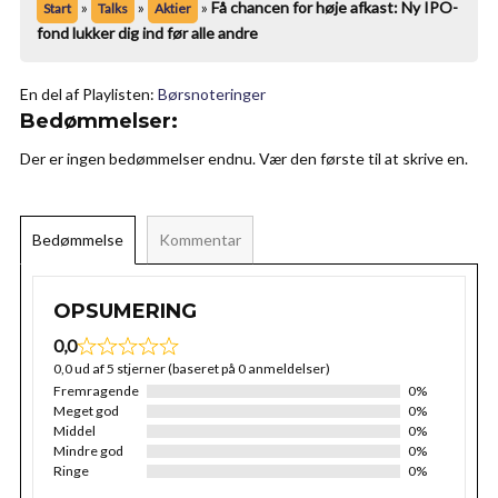
»
»
»
Få chancen for høje afkast: Ny IPO-
Start
Talks
Aktier
fond lukker dig ind før alle andre
En del af Playlisten:
Børsnoteringer
Bedømmelser:
Der er ingen bedømmelser endnu. Vær den første til at skrive en.
Bedømmelse
Kommentar
OPSUMERING
0,0
0,0 ud af 5 stjerner (baseret på 0 anmeldelser)
Fremragende
0%
Meget god
0%
Middel
0%
Mindre god
0%
Ringe
0%