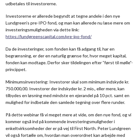
udbetales til investorerne.
Investorerne er allerede begyndt at tegne andele i den nye
Lundgreen’s pre-IPO fond, og man kan allerede nu læse mere om
investeringsmuligheden via dette link:
https://lundgreenscapital.com/pre-ipo-fond/
Da de investeringer, som fonden kan få adgang til, har en
begrænsning, er der en naturlig grænse for, hvor meget kapital,
fonden kan modtage. Derfor sker tildelingen efter ”først til mølle”-
princippet.
Minimumsinvestering: Investorer skal som minimum indskyde kr.
750.000,00. Investorer der indskyder kr. 2 mio., eller mere, kan
tilbydes en løsning med mindste en ejerandel på 10 pct. samt en
mulighed for indbetale den samlede tegning over flere runder.
På dette webinar få vi meget mere at vide, om den nye fond, og vi
kommer også ind på kommende investeringsmuligheder i
enkeltvirksomheder der er på vej til First North. Peter Lundgreen
vil også fortælle om, hvordan man overordnet kan arbejde med