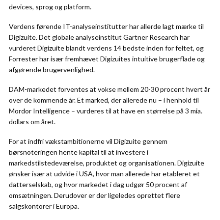
devices, sprog og platform.
Verdens førende IT-analyseinstitutter har allerde lagt mærke til
Digizuite. Det globale analyseinstitut Gartner Research har
vurderet Digizuite blandt verdens 14 bedste inden for feltet, og
Forrester har især fremhævet Digizuites intuitive brugerflade og
afgørende brugervenlighed.
DAM-markedet forventes at vokse mellem 20-30 procent hvert år
over de kommende år. Et marked, der allerede nu – i henhold til
Mordor Intelligence – vurderes til at have en størrelse på 3 mia.
dollars om året.
For at indfri vækstambitionerne vil Digizuite gennem
børsnoteringen hente kapital til at investere i
markedstilstedeværelse, produktet og organisationen. Digizuite
ønsker især at udvide i USA, hvor man allerede har etableret et
datterselskab, og hvor markedet i dag udgør 50 procent af
omsætningen. Derudover er der ligeledes oprettet flere
salgskontorer i Europa.