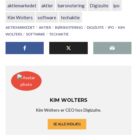
aktiemarkedet
aktier
børsnotering
Digizuite
ipo
Kim Wolters
software
techaktie
AKTIEMARKEDET
AKTIER
BØRSNOTERING
DIGIZUITE
IPO
KIM
WOLTERS
SOFTWARE
TECHAKTIE
KIM WOLTERS
Kim Wolters er CEO hos Digizuite.
SE ALLE INDLÆG