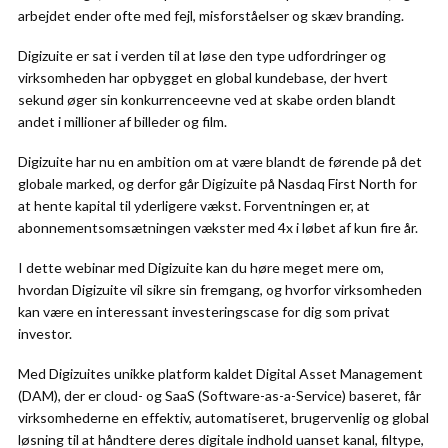
arbejdet ender ofte med fejl, misforståelser og skæv branding.
Digizuite er sat i verden til at løse den type udfordringer og
virksomheden har opbygget en global kundebase, der hvert
sekund øger sin konkurrenceevne ved at skabe orden blandt
andet i millioner af billeder og film.
Digizuite har nu en ambition om at være blandt de førende på det
globale marked, og derfor går Digizuite på Nasdaq First North for
at hente kapital til yderligere vækst. Forventningen er, at
abonnementsomsætningen vækster med 4x i løbet af kun fire år.
I dette webinar med Digizuite kan du høre meget mere om,
hvordan Digizuite vil sikre sin fremgang, og hvorfor virksomheden
kan være en interessant investeringscase for dig som privat
investor.
Med Digizuites unikke platform kaldet Digital Asset Management
(DAM), der er cloud- og SaaS (Software-as-a-Service) baseret, får
virksomhederne en effektiv, automatiseret, brugervenlig og global
løsning til at håndtere deres digitale indhold uanset kanal, filtype,