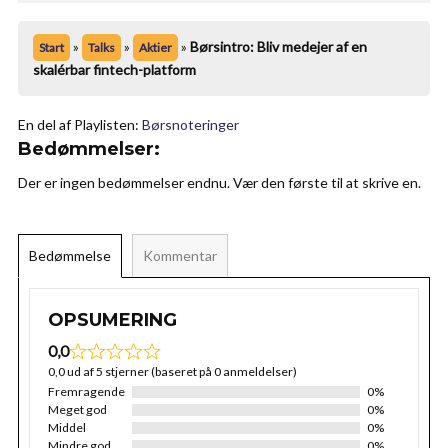
»
»
»
Børsintro: Bliv medejer af en
Start
Talks
Aktier
skalérbar fintech-platform
En del af Playlisten:
Børsnoteringer
Bedømmelser:
Der er ingen bedømmelser endnu. Vær den første til at skrive en.
Bedømmelse
Kommentar
OPSUMERING
0,0
0,0 ud af 5 stjerner (baseret på 0 anmeldelser)
Fremragende
0%
Meget god
0%
Middel
0%
Mindre god
0%