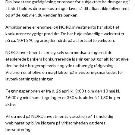
Din investeringsrådgivning er renset for subjektive holdninger og i
stedet holdes dine omkostninger lave, så dit afkast ikke bliver ædt
op af de gebyrer, du kender fra banken.
Ambitionerne er enorme, og NORD.investments har skabt et
konkurrencedygtigt produkt. De har høje månedlige vækstrater
på ca. 10-15 %, og arbejder hårdt på at fortsætte væksten.
NORD.investments ser sig selv som modsætningen til de
etablerede bankers konkurrerende løsninger og gør alt for at give
den bedste brugeroplevelse og yde uafhængig rådgivning.
Visionen er at blive en magtfaktor på investeringsmarkedet for
lavomkostningsløsninger.
Tegningsperioden er fra d. 26 april kl. 9:00 t.o.m den 10 maj kl.
16:00 og minimumstegningen er 350 stk. aktier á 11,30 kr. per
aktie.
Vil du med på NORD.investments vækstrejse? Tilmeld dig
webinaret og blive klogere på virksomheden og deres
børsnotering.