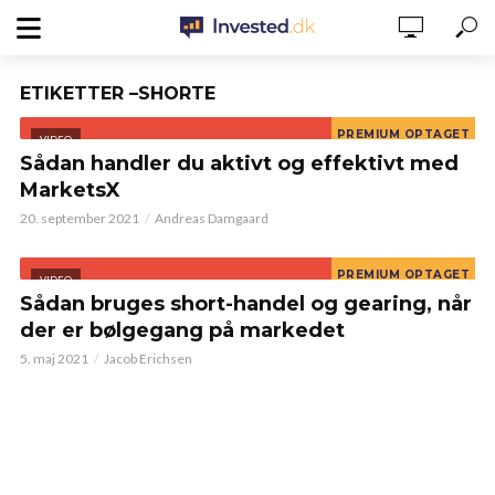
ETIKETTER –SHORTE
VIDEO
Sådan handler du aktivt og effektivt med
MarketsX
20. september 2021
Andreas Damgaard
VIDEO
Sådan bruges short-handel og gearing, når
der er bølgegang på markedet
5. maj 2021
Jacob Erichsen