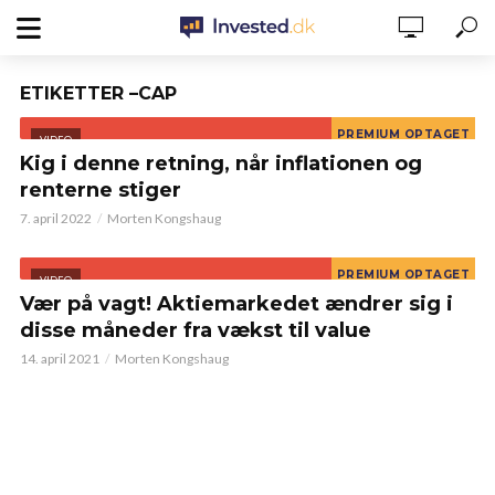
ETIKETTER –CAP
VIDEO
Kig i denne retning, når inflationen og
renterne stiger
7. april 2022
Morten Kongshaug
VIDEO
Vær på vagt! Aktiemarkedet ændrer sig i
disse måneder fra vækst til value
14. april 2021
Morten Kongshaug