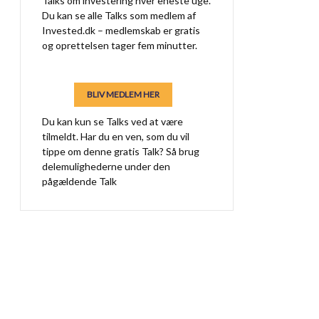
Talks om investering hver eneste uge.
Du kan se alle Talks som medlem af
Invested.dk – medlemskab er gratis
og oprettelsen tager fem minutter.
BLIV MEDLEM HER
Du kan kun se Talks ved at være
tilmeldt. Har du en ven, som du vil
tippe om denne gratis Talk? Så brug
delemulighederne under den
pågældende Talk