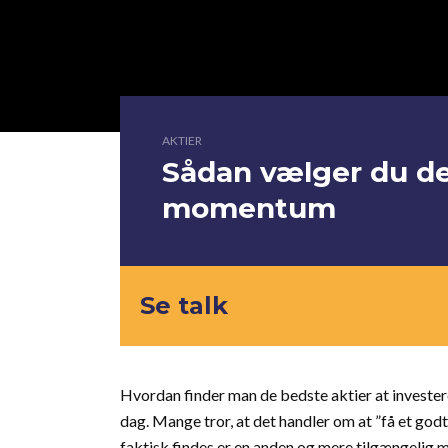
AKTIER
Sådan vælger du de
momentum
Se talk
Hvordan finder man de bedste aktier at investere 
dag. Mange tror, at det handler om at ”få et godt
faktisk findes er en anden og mere tilgængelig 