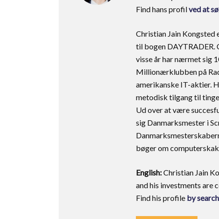
Find hans profil
ved at s
Christian Jain Kongsted 
til bogen DAYTRADER. Chr
visse år har nærmet sig 1
Millionærklubben på Rad
amerikanske IT-aktier. H
metodisk tilgang til ting
Ud over at være succesfu
sig Danmarksmester i Scr
Danmarksmesterskaberne 
bøger om computerskak
English:
Christian Jain Ko
and his investments are 
Find his profile
by search