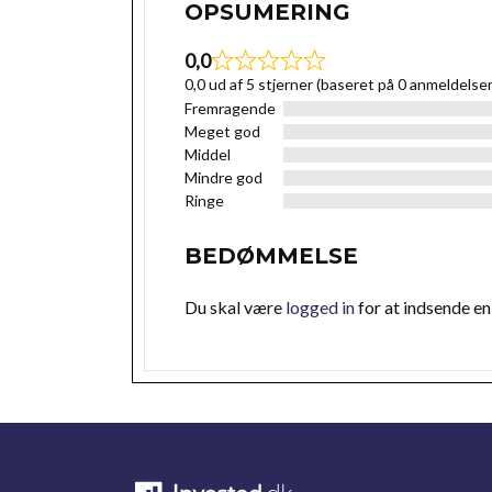
OPSUMERING
0,0
0,0 ud af 5 stjerner (baseret på 0 anmeldelser
Fremragende
Meget god
Middel
Mindre god
Ringe
BEDØMMELSE
Du skal være
logged in
for at indsende e