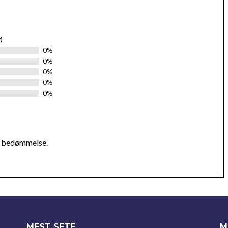
)
0%
0%
0%
0%
0%
n bedømmelse.
MEST SETE
M