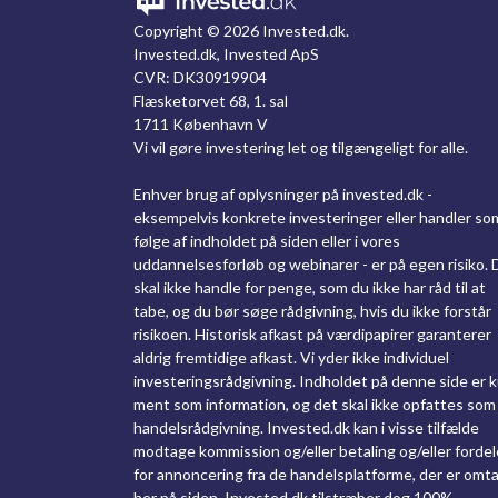
Copyright ©
2026 Invested.dk.
Invested.dk, Invested ApS
CVR: DK30919904
Flæsketorvet 68, 1. sal
1711 København V
Vi vil gøre investering let og tilgængeligt for alle.
Enhver brug af oplysninger på invested.dk -
eksempelvis konkrete investeringer eller handler so
følge af indholdet på siden eller i vores
uddannelsesforløb og webinarer - er på egen risiko. 
skal ikke handle for penge, som du ikke har råd til at
tabe, og du bør søge rådgivning, hvis du ikke forstår
risikoen. Historisk afkast på værdipapirer garanterer
aldrig fremtidige afkast. Vi yder ikke individuel
investeringsrådgivning. Indholdet på denne side er 
ment som information, og det skal ikke opfattes som
handelsrådgivning. Invested.dk kan i visse tilfælde
modtage kommission og/eller betaling og/eller fordel
for annoncering fra de handelsplatforme, der er omta
her på siden. Invested.dk tilstræber dog 100%