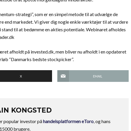
entum-strategi”, som er en simpel metode til at udvælge de
re end markedet. Vi giver dig nogle enkle værktøjer til at vurdere
i stand til at bedømme en akties potentiale. Webinaret afholdes
rader.dk
æret afholdt på invested.dk, men bliver nu afholdt i en opdateret
forløb “Danmarks bedste stockpicker”.
X
EMAIL
AIN KONGSTED
er popular investor på
handelsplatformen eToro
, og hans
 15000 brugere.