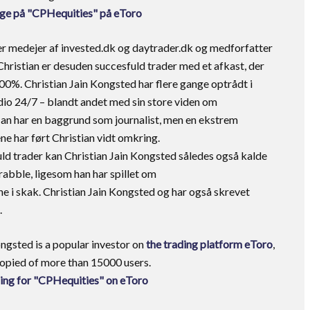
øge på "CPHequities" på eToro
er medejer af invested.dk og daytrader.dk og medforfatter
istian er desuden succesfuld trader med et afkast, der
00%. Christian Jain Kongsted har flere gange optrådt i
io 24/7 – blandt andet med sin store viden om
an har en baggrund som journalist, men en ekstrem
ene har ført Christian vidt omkring.
ld trader kan Christian Jain Kongsted således også kalde
abble, ligesom han har spillet om
i skak. Christian Jain Kongsted og har også skrevet
.
ngsted is a popular investor on
the trading platform eToro
,
copied of more than 15000 users.
ing for "CPHequities" on eToro