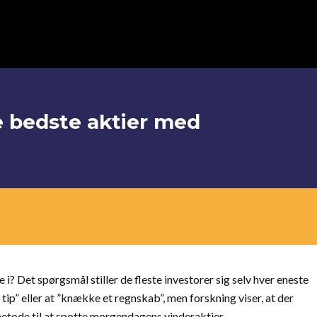
 bedste aktier med
i? Det spørgsmål stiller de fleste investorer sig selv hver eneste
 tip” eller at ”knække et regnskab”, men forskning viser, at der
metode til at spotte morgendagens vinderaktier.