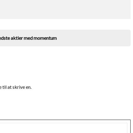
bedste aktier med momentum
il at skrive en.