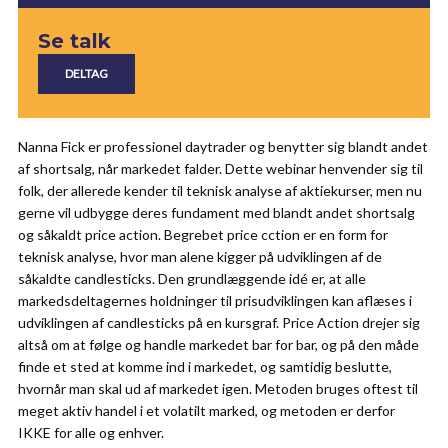
Se talk
Nanna Fick er professionel daytrader og benytter sig blandt andet
af shortsalg, når markedet falder. Dette webinar henvender sig til
folk, der allerede kender til teknisk analyse af aktiekurser, men nu
gerne vil udbygge deres fundament med blandt andet shortsalg
og såkaldt price action. Begrebet price cction er en form for
teknisk analyse, hvor man alene kigger på udviklingen af de
såkaldte candlesticks. Den grundlæggende idé er, at alle
markedsdeltagernes holdninger til prisudviklingen kan aflæses i
udviklingen af candlesticks på en kursgraf. Price Action drejer sig
altså om at følge og handle markedet bar for bar, og på den måde
finde et sted at komme ind i markedet, og samtidig beslutte,
hvornår man skal ud af markedet igen. Metoden bruges oftest til
meget aktiv handel i et volatilt marked, og metoden er derfor
IKKE for alle og enhver.