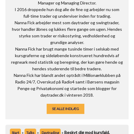
Manager og Managing Director.
I 2016 droppede hun dog alle de fine og arbejder nu som
full-time trader og underviser inden for trading.
Nanna Fick arbejder mest som daytrader og swingtrader,
hvor handler åbnes og lukkes flere gange om ugen. Hendes
styrke som trader er risikostyring, vedholdenhed og
grundige analyser.
Nanna Fick har brugt mange tusinde timer i selskab med
kursgraferne og sideløbende konstrueret hundredvis af
regneark med statistik og beregning, der kan gøre hende og
hendes studerende til bedre tradere.
Nanna Fick har blandt andet optrådt i Millionærklubben på
Radio 24/7, Overskud på Radio4 samt i Børsens magasin
Penge og Privatøkonomi og startede som blogger for
daytrader.dk i vinteren 2018.
SE ALLE INDLÆG
»
»
»
Beskyt dig mod kursfald.
Start
Talks
Daytrading