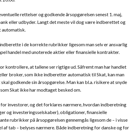
eventuelle rettelser og godkende årsopgørelsen senest 1. maj,
bank eller udbyder. Langt det meste vil dog være indberettet og
t automatisk.
indberette i de korrekte rubrikker ligesom man selv er ansvarlig
pel handel med unoterede aktier eller finansielle kontrakter.
or kontrollere, at tallene ser rigtige ud. Såfremt man har handlet
ler broker, som ikke indberetter automatisk til Skat, kan man
st skal godkende sin årsopgørelse. Man kan bl.a. risikere at snyde
er, som Skat ikke har modtaget besked om.
for investorer, og det forklares nærmere, hvordan indberetning
er og investeringsselskaber), obligationer, finansielle
vante rubrikker på årsopgørelsen gennemgås ligesom de – i visse
el af tab – belyses nærmere. Både indberetning for danske og for