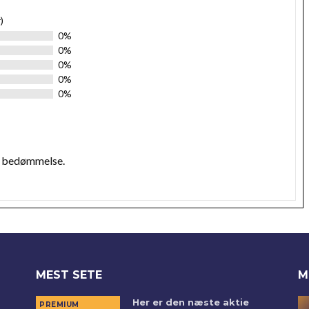
)
0%
0%
0%
0%
0%
n bedømmelse.
MEST SETE
M
Her er den næste aktie