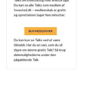
Talks om investering hver eneste uge.
Du kan se alle Talks som medlem af
Invested.dk – medlemskab er gratis
og oprettelsen tager fem minutter.
BLIV MEDLEM HER
Du kan kun se Talks ved at være
tilmeldt. Har du en ven, som du vil
tippe om denne gratis Talk? Så brug
delemulighederne under den
pågældende Talk