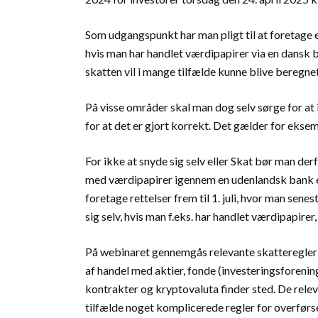
Som udgangspunkt har man pligt til at foretage 
hvis man har handlet værdipapirer via en dansk 
skatten vil i mange tilfælde kunne blive beregne
På visse områder skal man dog selv sørge for at 
for at det er gjort korrekt. Det gælder for eksem
For ikke at snyde sig selv eller Skat bør man derf
med værdipapirer igennem en udenlandsk bank el
foretage rettelser frem til 1. juli, hvor man sene
sig selv, hvis man f.eks. har handlet værdipapir
På webinaret gennemgås relevante skatteregler 
af handel med aktier, fonde (investeringsforening
kontrakter og kryptovaluta finder sted. De rele
tilfælde noget komplicerede regler for overførs