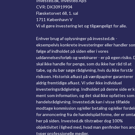
Invested.dk, Invested ApS
CVR: DK30919904
Flæsketorvet 68, 1. sal
1711 København V
Vi vil gøre investering let og tilgængeligt for alle.
Enhver brug af oplysninger på invested.dk -
eksempelvis konkrete investeringer eller handler so
følge af indholdet på siden eller i vores
uddannelsesforløb og webinarer - er på egen risiko. 
skal ikke handle for penge, som du ikke har råd til at
tabe, og du bør søge rådgivning, hvis du ikke forstår
risikoen. Historisk afkast på værdipapirer garanterer
aldrig fremtidige afkast. Vi yder ikke individuel
investeringsrådgivning. Indholdet på denne side er 
ment som information, og det skal ikke opfattes som
handelsrådgivning. Invested.dk kan i visse tilfælde
modtage kommission og/eller betaling og/eller fordel
for annoncering fra de handelsplatforme, der er omta
her på siden. Invested.dk tilstræber dog 100%
objektivitet i lighed med, hvad man genfinder hos an
typer professionelle medier.