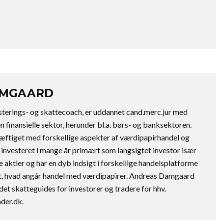
AMGAARD
terings- og skattecoach, er uddannet cand.merc.jur med
n finansielle sektor, herunder bl.a. børs- og banksektoren.
æftiget med forskellige aspekter af værdipapirhandel og
 investeret i mange år primært som langsigtet investor især
 aktier og har en dyb indsigt i forskellige handelsplatforme
kat, hvad angår handel med værdipapirer. Andreas Damgaard
et skatteguides for investorer og tradere for hhv.
ader.dk.