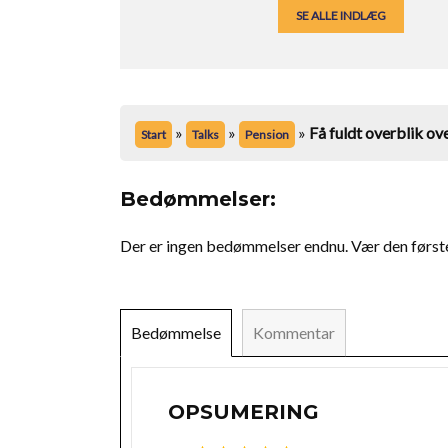
SE ALLE INDLÆG
»
»
»
Få fuldt overblik ov
Start
Talks
Pension
Bedømmelser:
Der er ingen bedømmelser endnu. Vær den første t
Bedømmelse
Kommentar
OPSUMERING