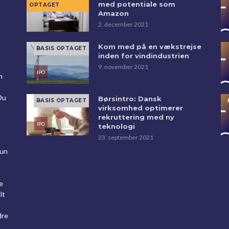
med potentiale som
Amazon
2. december 2021
Kom med på en vækstrejse
inden for vindindustrien
9. november 2021
m
Du
Børsintro: Dansk
virksomhed optimerer
rekruttering med ny
teknologi
23. september 2021
kun
e
lt
dre