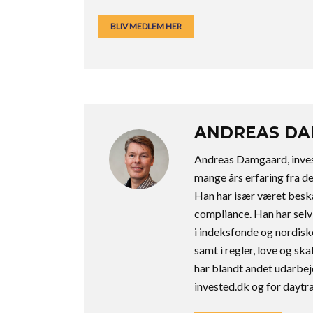
BLIV MEDLEM HER
ANDREAS D
Andreas Damgaard, inves
mange års erfaring fra de
Han har især været besk
compliance. Han har selv
i indeksfonde og nordiske
samt i regler, love og s
har blandt andet udarbejd
invested.dk og for daytr