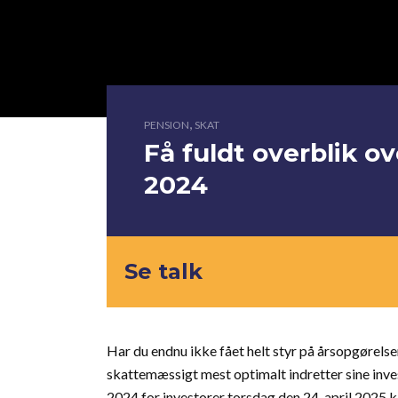
,
PENSION
SKAT
Få fuldt overblik o
2024
Se talk
Har du endnu ikke fået helt styr på årsopgørelse
skattemæssigt mest optimalt indretter sine inve
2024 for investorer torsdag den 24. april 2025 kl