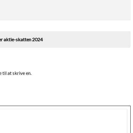
er aktie-skatten 2024
il at skrive en.