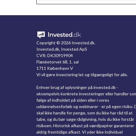
Copyright ©
2026 Invested.dk.
Invested.dk, Invested ApS
CVR: DK30919904
Flæsketorvet 68, 1. sal
1711 København V
Vi vil gøre investering let og tilgængeligt for alle.
Enhver brug af oplysninger på invested.dk -
eksempelvis konkrete investeringer eller handler so
følge af indholdet på siden eller i vores
uddannelsesforløb og webinarer - er på egen risiko. 
skal ikke handle for penge, som du ikke har råd til at
tabe, og du bør søge rådgivning, hvis du ikke forstår
risikoen. Historisk afkast på værdipapirer garanterer
aldrig fremtidige afkast. Vi yder ikke individuel