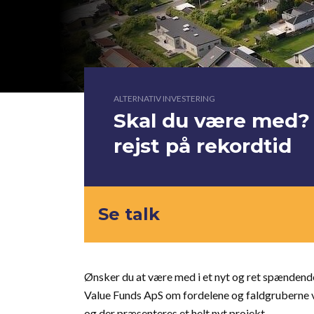
ALTERNATIV INVESTERING
Skal du være med? 
rejst på rekordtid
Se talk
Ønsker du at være med i et nyt og ret spændend
Value Funds ApS om fordelene og faldgruberne ve
og der præsenteres et helt nyt projekt.