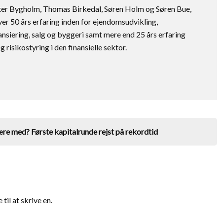
eter Bygholm, Thomas Birkedal, Søren Holm og Søren Bue,
ver 50 års erfaring inden for ejendomsudvikling,
ansiering, salg og byggeri samt mere end 25 års erfaring
risikostyring i den finansielle sektor.
ære med? Første kapitalrunde rejst på rekordtid
il at skrive en.