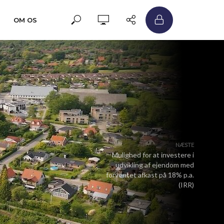
OM OS
NÆSTE
Mulighed for at investere i
udvikling af ejendom med
forventet afkast på 18% p.a.
(IRR)