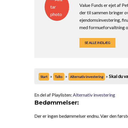
Value Funds er ejet af P
der til sammen bringer o
ejendomsinvestering, fin
med formueforvaltning og 
SE ALLE INDLÆG
»
»
»
Skal du v
Start
Talks
Alternativ investering
En del af Playlisten:
Alternativ investering
Bedømmelser:
Der er ingen bedømmelser endnu. Vær den første t