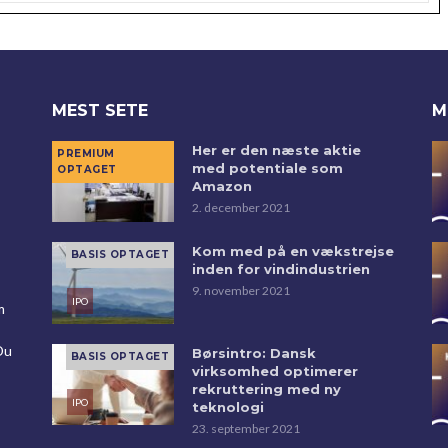
MEST SETE
M
Her er den næste aktie
med potentiale som
Amazon
2. december 2021
Kom med på en vækstrejse
inden for vindindustrien
9. november 2021
m
Du
Børsintro: Dansk
virksomhed optimerer
rekruttering med ny
teknologi
23. september 2021