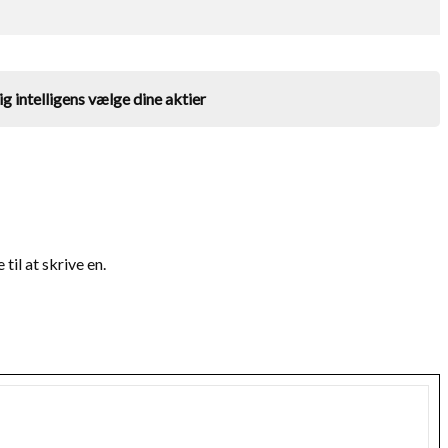
g intelligens vælge dine aktier
il at skrive en.