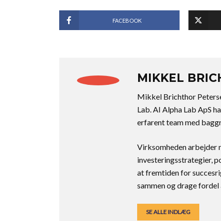
FACEBOOK
MIKKEL BRI
Mikkel Brichthor Peters
Lab. AI Alpha Lab ApS ha
erfarent team med baggr
Virksomheden arbejder m
investeringsstrategier, p
at fremtiden for succesri
sammen og drage fordel 
SE ALLE INDLÆG