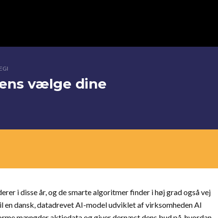
EGI
gens vælge dine
erer i disse år, og de smarte algoritmer finder i høj grad også vej
til en dansk, datadrevet AI-model udviklet af virksomheden AI
orme mængder aktiedata og giver dernæst dens bud på, hvordan