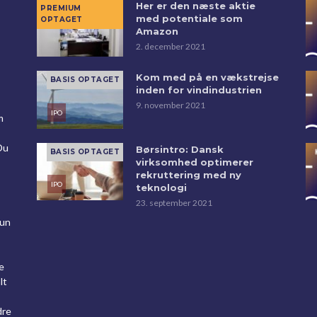
Her er den næste aktie
med potentiale som
Amazon
2. december 2021
Kom med på en vækstrejse
inden for vindindustrien
9. november 2021
m
Du
Børsintro: Dansk
virksomhed optimerer
rekruttering med ny
teknologi
23. september 2021
kun
e
lt
dre