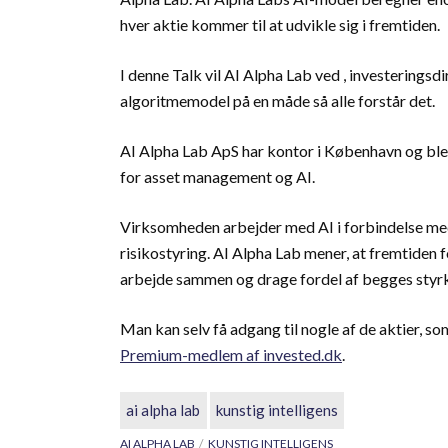
hver aktie kommer til at udvikle sig i fremtiden.
I denne Talk vil AI Alpha Lab ved , investerings
algoritmemodel på en måde så alle forstår det.
AI Alpha Lab ApS har kontor i København og blev
for asset management og AI.
Virksomheden arbejder med AI i forbindelse med 
risikostyring. AI Alpha Lab mener, at fremtiden fo
arbejde sammen og drage fordel af begges styrk
Man kan selv få adgang til nogle af de aktier, s
Premium-medlem af invested.dk
.
ai alpha lab
kunstig intelligens
AI ALPHA LAB
KUNSTIG INTELLIGENS