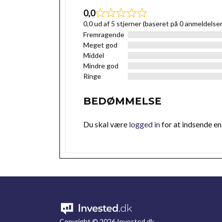
0,0
0,0 ud af 5 stjerner (baseret på 0 anmeldelser
Fremragende
Meget god
Middel
Mindre god
Ringe
BEDØMMELSE
Du skal være
logged in
for at indsende e
Copyright ©
2026 Invested.dk.