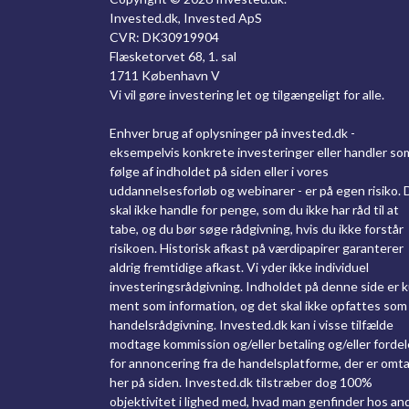
Invested.dk, Invested ApS
CVR: DK30919904
Flæsketorvet 68, 1. sal
1711 København V
Vi vil gøre investering let og tilgængeligt for alle.
Enhver brug af oplysninger på invested.dk -
eksempelvis konkrete investeringer eller handler so
følge af indholdet på siden eller i vores
uddannelsesforløb og webinarer - er på egen risiko. 
skal ikke handle for penge, som du ikke har råd til at
tabe, og du bør søge rådgivning, hvis du ikke forstår
risikoen. Historisk afkast på værdipapirer garanterer
aldrig fremtidige afkast. Vi yder ikke individuel
investeringsrådgivning. Indholdet på denne side er 
ment som information, og det skal ikke opfattes som
handelsrådgivning. Invested.dk kan i visse tilfælde
modtage kommission og/eller betaling og/eller fordel
for annoncering fra de handelsplatforme, der er omta
her på siden. Invested.dk tilstræber dog 100%
objektivitet i lighed med, hvad man genfinder hos an