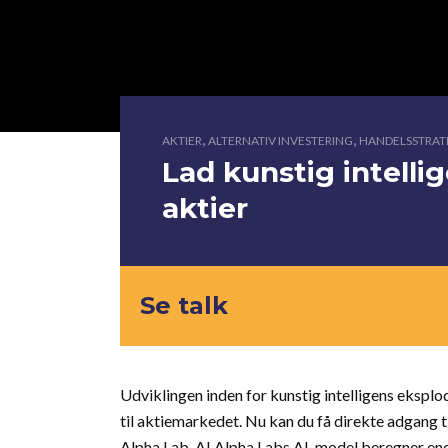
,
,
AKTIER
ALTERNATIV INVESTERING
HANDELSSTRAT
Lad kunstig intelli
aktier
Se talk
Udviklingen inden for kunstig intelligens eksplod
til aktiemarkedet. Nu kan du få direkte adgang 
Alpha Lab. AI Alpha Labs AI-model beregner en