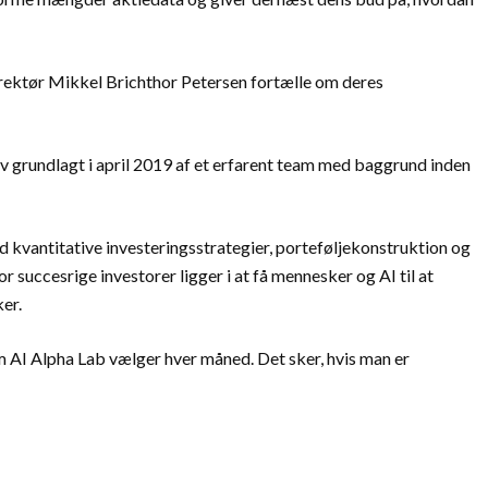
direktør Mikkel Brichthor Petersen fortælle om deres
 grundlagt i april 2019 af et erfarent team med baggrund inden
kvantitative investeringsstrategier, porteføljekonstruktion og
r succesrige investorer ligger i at få mennesker og AI til at
er.
om AI Alpha Lab vælger hver måned. Det sker, hvis man er