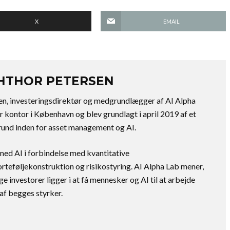
X
EMAIL
CHTHOR PETERSEN
en, investeringsdirektør og medgrundlægger af AI Alpha
r kontor i København og blev grundlagt i april 2019 af et
und inden for asset management og AI.
ed AI i forbindelse med kvantitative
orteføljekonstruktion og risikostyring. AI Alpha Lab mener,
ge investorer ligger i at få mennesker og AI til at arbejde
af begges styrker.