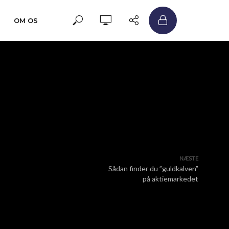
OM OS
NÆSTE
Sådan finder du ”guldkalven”
på aktiemarkedet