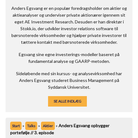
Anders Egsvang er en populær foredragsholder om aktier og
aktieanalyser og underviser private aktionærer igennem sit
eget AE Investment Research. Desuden er han direktør i
Stokk.io, der udvikler investor relations software til
børsnoterede virksomheder og hjælper private investorer til
tættere kontakt med børsnoterede virksomheder.
Egsvang sine egne investerings-modeller baseret på
fundamental analyse og GAARP-metoden.
Sideløbende med sin kursus- og analysevirksomhed har
Anders Egsvang studeret Business Management på
Syddansk Universitet.
SE ALLE INDLÆG
»
»
»
Anders Egsvang opbygger
Start
Talks
Aktier
portefølje // 3. episode