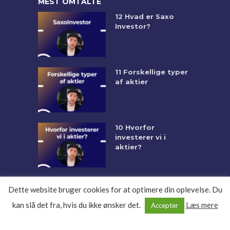
MEST OMTALTE
12 Hvad er Saxo
Investor?
11 Forskellige typer
af aktier
10 Hvorfor
investerer vi i
aktier?
Dette website bruger cookies for at optimere din oplevelse. Du
kan slå det fra, hvis du ikke ønsker det.
Læs mere
Accepter
COPYRIGHT © 2026. CREATED BY
INVESTED.DK
.