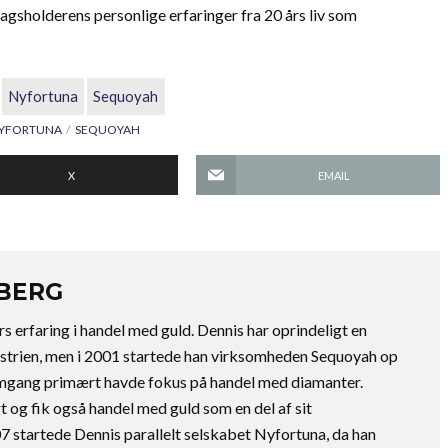
gsholderens personlige erfaringer fra 20 års liv som
Nyfortuna
Sequoyah
YFORTUNA
SEQUOYAH
X
EMAIL
DBERG
s erfaring i handel med guld. Dennis har oprindeligt en
ustrien, men i 2001 startede han virksomheden Sequoyah op
 omgang primært havde fokus på handel med diamanter.
 og fik også handel med guld som en del af sit
7 startede Dennis parallelt selskabet Nyfortuna, da han