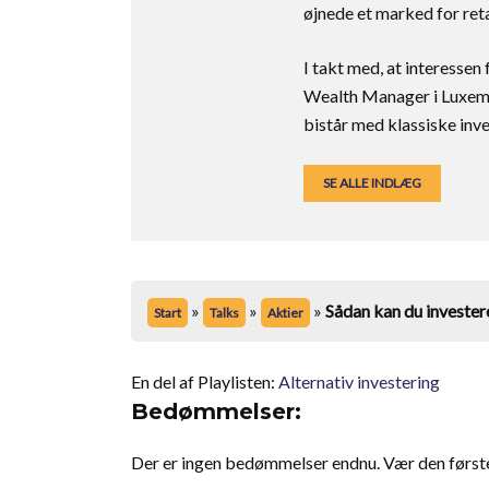
øjnede et marked for reta
I takt med, at interessen
Wealth Manager i Luxem
bistår med klassiske inv
SE ALLE INDLÆG
»
»
»
Sådan kan du investere
Start
Talks
Aktier
En del af Playlisten:
Alternativ investering
Bedømmelser:
Der er ingen bedømmelser endnu. Vær den første t