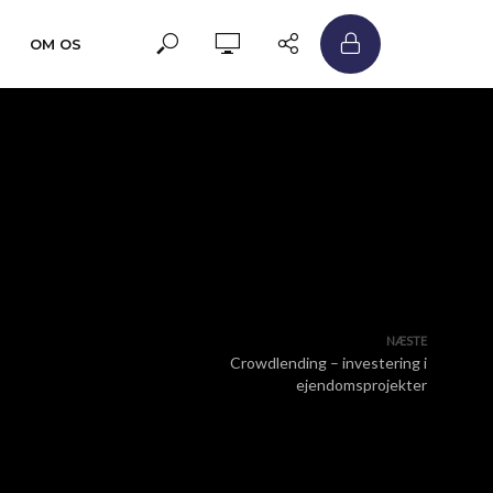
OM OS
NÆSTE
Crowdlending – investering i
ejendomsprojekter