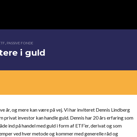
,
ETF
PASSIVE FONDE
ere i guld
lve år, og mere kan være på vej. Vi har inviteret Dennis Lindberg
m privat investor kan handle guld. Dennis har 20 års erfaring som
åde ind på handel med guld i form af ETF’er, derivat og som
 ulemper ved hver metode og kommer med generelle råd og