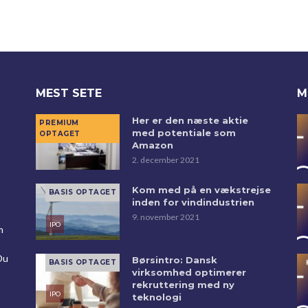
MEST SETE
M
Her er den næste aktie
med potentiale som
Amazon
2. december 2021
Kom med på en vækstrejse
inden for vindindustrien
9. november 2021
m
Du
Børsintro: Dansk
virksomhed optimerer
rekruttering med ny
teknologi