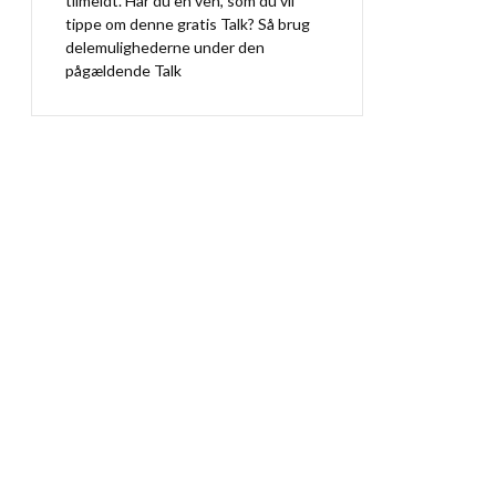
tilmeldt. Har du en ven, som du vil
tippe om denne gratis Talk? Så brug
delemulighederne under den
pågældende Talk