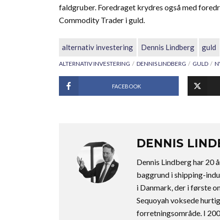
faldgruber. Foredraget krydres også med foredra
Commodity Trader i guld.
alternativ investering
Dennis Lindberg
guld
ALTERNATIV INVESTERING
DENNIS LINDBERG
GULD
N
FACEBOOK
DENNIS LIN
Dennis Lindberg har 20 år
baggrund i shipping-ind
i Danmark, der i første
Sequoyah voksede hurtigt
forretningsområde. I 200