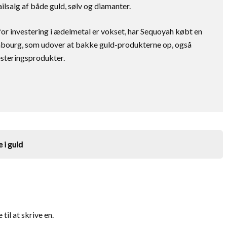
ilsalg af både guld, sølv og diamanter.
 for investering i ædelmetal er vokset, har Sequoyah købt en
bourg, som udover at bakke guld-produkterne op, også
esteringsprodukter.
 i guld
il at skrive en.