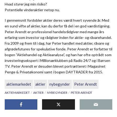
Hvad styrer jeg min risiko?
Potentielle vinderaktier netop nu.
I gennemsnit fordobler aktier deres værdi hvert syvende år. Med
en sund vifte af aktier, kan du derfor få del i en god værdistigning.
Peter Arendt er professionel handelsrådgiver med mange års
erfaring som investor og rådgiver inden for aktie- og råvarehandel.
Fra 2009 og frem til i dag, har Peter handlet med aktier, råvare og
afgrødefutures for spekulative fonde. Peter Arendt er forfatter til
bogen ”Aktiehandel og Aktieanalyse”, og han har ofte optrådt som
investeringsekspert i Millionærklubben på Radio 24/7 og i Børsen
TV. Peter Arendt er desuden blevet portrætteret i Magasinet
Penge & Privatøkonomi samt i bogen DAYTRADER fra 2015.
aktiemarkedet
aktier
nybegynder
Peter Arendt
AKTIEMARKEDET
AKTIER
NYBEGYNDER
PETER ARENDT