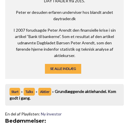
DAYTRADER fra 2015.
Peter er desuden erfaren underviser hos blandt andet
daytrader.dk
I 2007 forudsagde Peter Arendt den finansielle krise i sin
artikel ”Bank til bankerne”. Som et resultat af den artikel
udnævnte Dagbladet Børsen Peter Arendt, som den
førende hjerne indenfor statistik og teknisk analyse af
aktiekurser.
SE ALLE INDLÆG
»
»
»
Grundlæggende aktiehandel. Kom
Start
Talks
Aktier
godt i gang.
En del af Playlisten:
Ny investor
Bedømmelser: