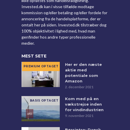
ikke opfattes som handelsrådgivning.
Invested.dk kan i visse tilfælde modtage
kommission og/eller betaling og/eller fordele for
annoncering fra de handelsplatforme, der er
omtalt her på siden. Invested.dk tilstræber dog
100% objektivitet i lighed med, hvad man
genfinder hos andre typer professionelle
medier.
MEST SETE
Her er den næste
aktie med
potentiale som
Amazon
2. december 2021
Kom med på en
vækstrejse inden
for vindindustrien
9. november 2021
Børsintro: Dansk